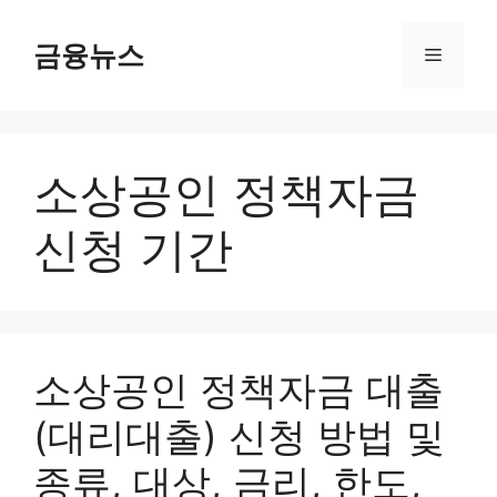
컨
텐
금융뉴스
메
츠
로
뉴
건
너
소상공인 정책자금
뛰
기
신청 기간
소상공인 정책자금 대출
(대리대출) 신청 방법 및
종류, 대상, 금리, 한도,