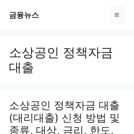
컨
텐
금융뉴스
메
츠
로
뉴
건
너
소상공인 정책자금
뛰
기
대출
소상공인 정책자금 대출
(대리대출) 신청 방법 및
종류, 대상, 금리, 한도,