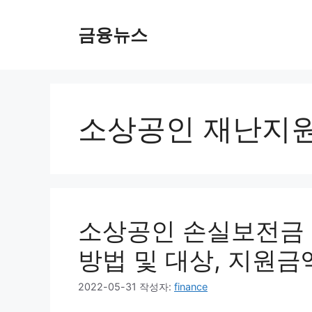
컨
텐
금융뉴스
츠
로
건
너
뛰
소상공인 재난지
기
소상공인 손실보전금 
방법 및 대상, 지원금
2022-05-31
작성자:
finance