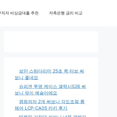
무직자 비상금대출 추천
저축은행 금리 비교
보만 스팀다리미 25초 퀵 터보 써
보니 좋네요
슈피겐 투명 케이스 갤럭시S26 써
보니 핏이 예술이에요
캠핑의자 2개 써보니 각도조절 롱
체어 LCP-CA05 카키 후기
태블릿 거치대 써보니 너무 편해요,