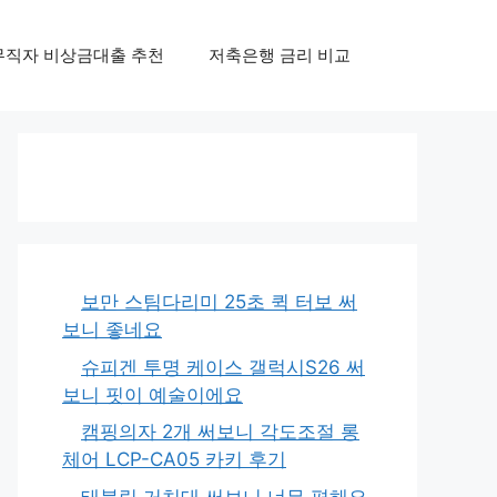
무직자 비상금대출 추천
저축은행 금리 비교
보만 스팀다리미 25초 퀵 터보 써
보니 좋네요
슈피겐 투명 케이스 갤럭시S26 써
보니 핏이 예술이에요
캠핑의자 2개 써보니 각도조절 롱
체어 LCP-CA05 카키 후기
태블릿 거치대 써보니 너무 편해요,