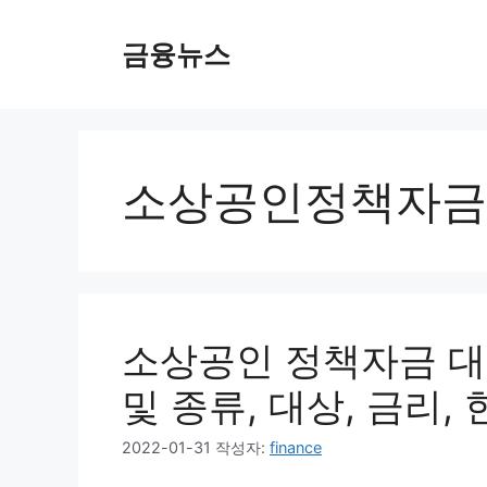
컨
텐
금융뉴스
츠
로
건
너
뛰
소상공인정책자금
기
소상공인 정책자금 대
및 종류, 대상, 금리,
2022-01-31
작성자:
finance