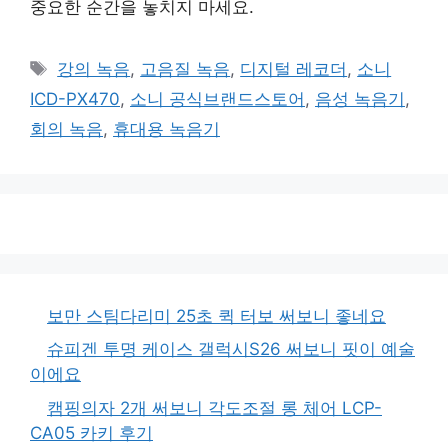
중요한 순간을 놓치지 마세요.
태
강의 녹음
,
고음질 녹음
,
디지털 레코더
,
소니
그
ICD-PX470
,
소니 공식브랜드스토어
,
음성 녹음기
,
회의 녹음
,
휴대용 녹음기
보만 스팀다리미 25초 퀵 터보 써보니 좋네요
슈피겐 투명 케이스 갤럭시S26 써보니 핏이 예술
이에요
캠핑의자 2개 써보니 각도조절 롱 체어 LCP-
CA05 카키 후기