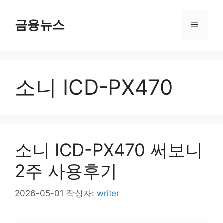
컨
텐
금융뉴스
메
츠
로
뉴
건
너
소니 ICD-PX470
뛰
기
소니 ICD-PX470 써보니
2주 사용후기
2026-05-01
작성자:
writer