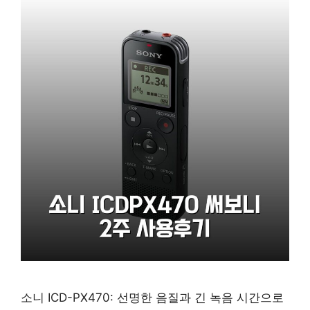
소니 ICD-PX470: 선명한 음질과 긴 녹음 시간으로