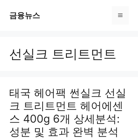
컨
텐
금융뉴스
메
츠
로
뉴
건
너
선실크 트리트먼트
뛰
기
태국 헤어팩 썬실크 선실
크 트리트먼트 헤어에센
스 400g 6개 상세분석:
성분 및 효과 완벽 분석