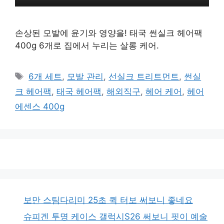
손상된 모발에 윤기와 영양을! 태국 썬실크 헤어팩
400g 6개로 집에서 누리는 살롱 케어.
태
6개 세트
,
모발 관리
,
선실크 트리트먼트
,
썬실
그
크 헤어팩
,
태국 헤어팩
,
해외직구
,
헤어 케어
,
헤어
에센스 400g
보만 스팀다리미 25초 퀵 터보 써보니 좋네요
슈피겐 투명 케이스 갤럭시S26 써보니 핏이 예술