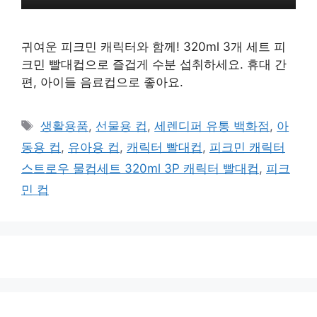
귀여운 피크민 캐릭터와 함께! 320ml 3개 세트 피
크민 빨대컵으로 즐겁게 수분 섭취하세요. 휴대 간
편, 아이들 음료컵으로 좋아요.
태
생활용품
,
선물용 컵
,
세렌디퍼 유통 백화점
,
아
그
동용 컵
,
유아용 컵
,
캐릭터 빨대컵
,
피크민 캐릭터
스트로우 물컵세트 320ml 3P 캐릭터 빨대컵
,
피크
민 컵