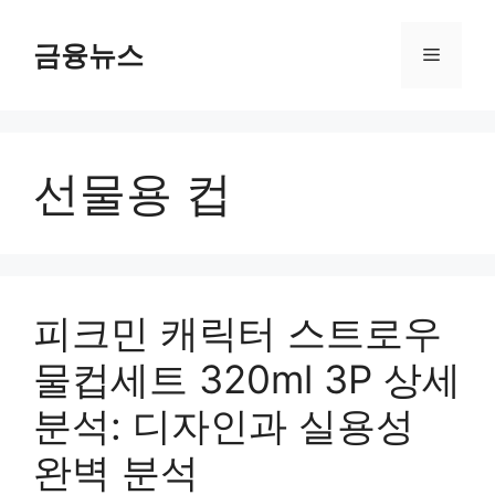
컨
텐
금융뉴스
메
츠
로
뉴
건
너
선물용 컵
뛰
기
피크민 캐릭터 스트로우
물컵세트 320ml 3P 상세
분석: 디자인과 실용성
완벽 분석