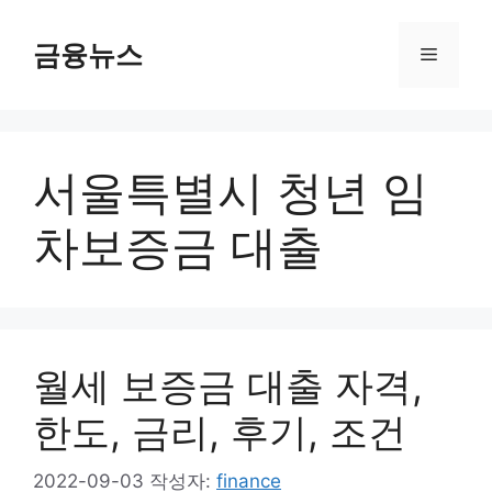
컨
텐
금융뉴스
메
츠
로
뉴
건
너
서울특별시 청년 임
뛰
기
차보증금 대출
월세 보증금 대출 자격,
한도, 금리, 후기, 조건
2022-09-03
작성자:
finance