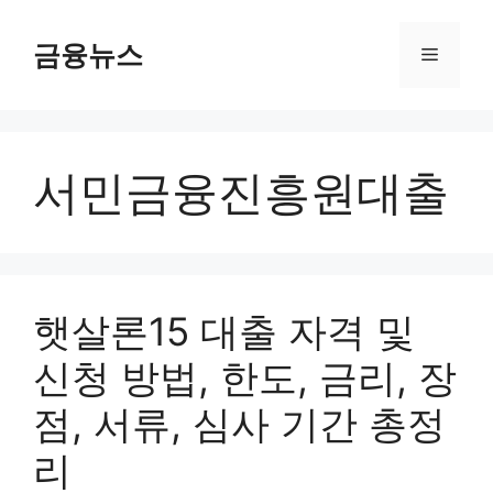
컨
텐
금융뉴스
메
츠
로
뉴
건
너
서민금융진흥원대출
뛰
기
햇살론15 대출 자격 및
신청 방법, 한도, 금리, 장
점, 서류, 심사 기간 총정
리