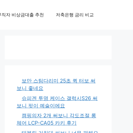
무직자 비상금대출 추천
저축은행 금리 비교
보만 스팀다리미 25초 퀵 터보 써
보니 좋네요
슈피겐 투명 케이스 갤럭시S26 써
보니 핏이 예술이에요
캠핑의자 2개 써보니 각도조절 롱
체어 LCP-CA05 카키 후기
태블릿 거치대 써보니 너무 편해요,