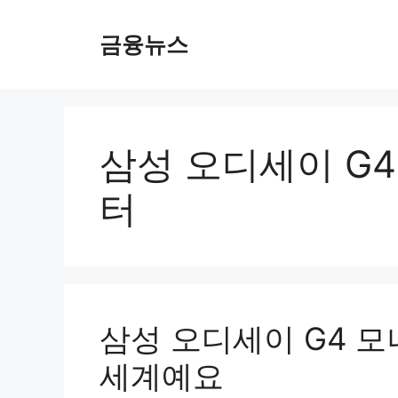
컨
텐
금융뉴스
츠
로
건
너
뛰
삼성 오디세이 G4
기
터
삼성 오디세이 G4 모니
세계예요