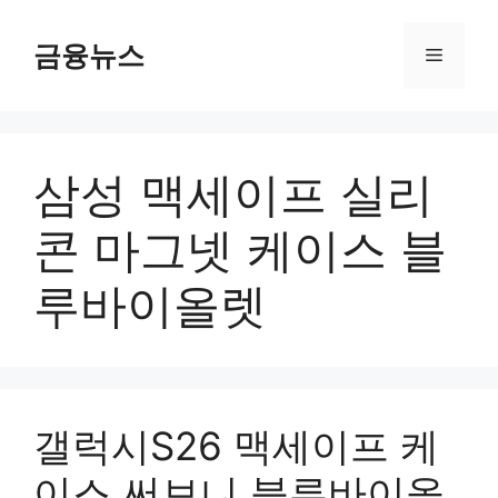
컨
텐
금융뉴스
메
츠
로
뉴
건
너
삼성 맥세이프 실리
뛰
기
콘 마그넷 케이스 블
루바이올렛
갤럭시S26 맥세이프 케
이스 써보니 블루바이올