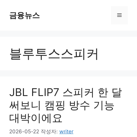
컨
텐
금융뉴스
메
츠
로
뉴
건
너
블루투스스피커
뛰
기
JBL FLIP7 스피커 한 달
써보니 캠핑 방수 기능
대박이에요
2026-05-22
작성자:
writer