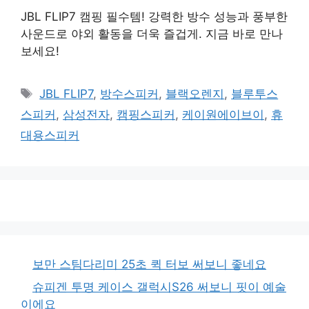
JBL FLIP7 캠핑 필수템! 강력한 방수 성능과 풍부한
사운드로 야외 활동을 더욱 즐겁게. 지금 바로 만나
보세요!
태
JBL FLIP7
,
방수스피커
,
블랙오렌지
,
블루투스
그
스피커
,
삼성전자
,
캠핑스피커
,
케이원에이브이
,
휴
대용스피커
보만 스팀다리미 25초 퀵 터보 써보니 좋네요
슈피겐 투명 케이스 갤럭시S26 써보니 핏이 예술
이에요