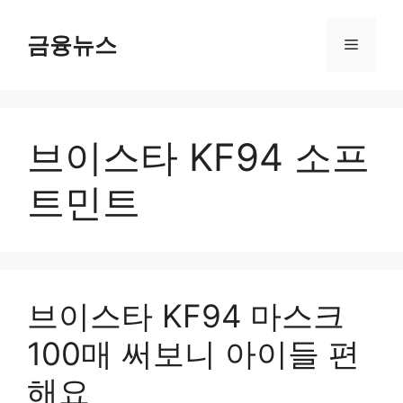
컨
텐
금융뉴스
메
츠
로
뉴
건
너
브이스타 KF94 소프
뛰
기
트민트
브이스타 KF94 마스크
100매 써보니 아이들 편
해요