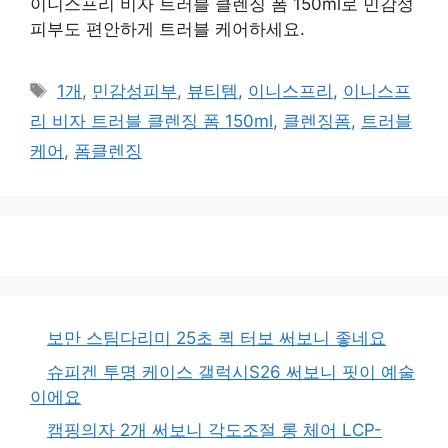
이니스프리 비자 트러블 클렌징 폼 150ml로 민감성
피부도 편안하게 트러블 케어하세요.
태
1개
,
민감성피부
,
뷰티템
,
이니스프리
,
이니스프
그
리 비자 트러블 클렌징 폼 150ml
,
클렌징폼
,
트러블
케어
,
폼클렌징
보만 스팀다리미 25초 퀵 터보 써보니 좋네요
슈피겐 투명 케이스 갤럭시S26 써보니 핏이 예술
이에요
캠핑의자 2개 써보니 각도조절 롱 체어 LCP-