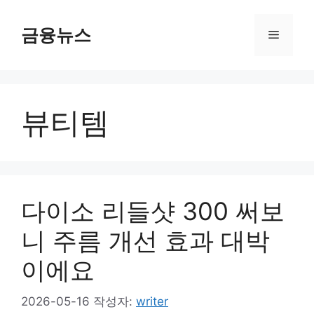
컨
텐
금융뉴스
메
츠
로
뉴
건
너
뷰티템
뛰
기
다이소 리들샷 300 써보
니 주름 개선 효과 대박
이에요
2026-05-16
작성자:
writer