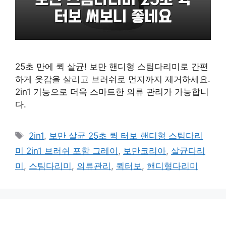
25초 만에 퀵 살균! 보만 핸디형 스팀다리미로 간편
하게 옷감을 살리고 브러쉬로 먼지까지 제거하세요.
2in1 기능으로 더욱 스마트한 의류 관리가 가능합니
다.
태
2in1
,
보만 살균 25초 퀵 터보 핸디형 스팀다리
그
미 2in1 브러쉬 포함 그레이
,
보만코리아
,
살균다리
미
,
스팀다리미
,
의류관리
,
퀵터보
,
핸디형다리미