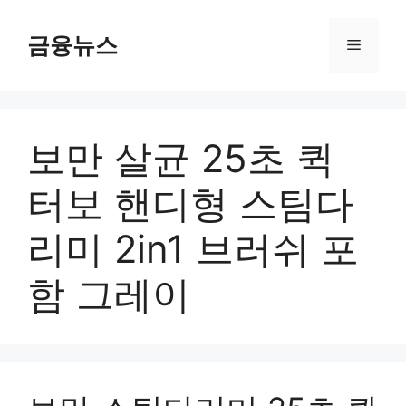
컨
텐
금융뉴스
메
츠
로
뉴
건
너
보만 살균 25초 퀵
뛰
기
터보 핸디형 스팀다
리미 2in1 브러쉬 포
함 그레이