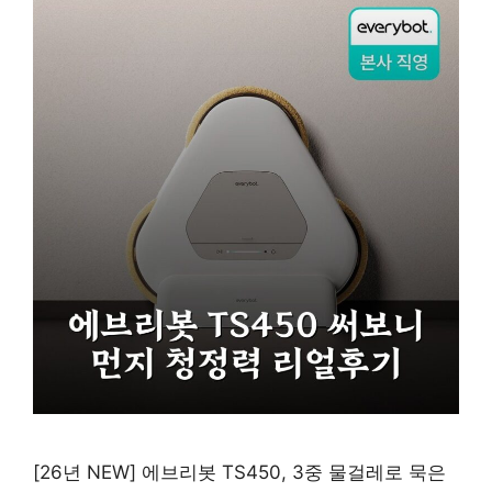
[26년 NEW] 에브리봇 TS450, 3중 물걸레로 묵은