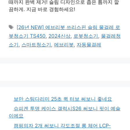
때까지 완벽 제거! 슬림 디자인으로 좁은 틈까지 깔
끔하게. 지금 바로 경험하세요!
태
[26년 NEW] 에브리봇 쓰리스핀 슬림 물걸레 로
그
봇청소기 TS450
,
2024신상
,
로봇청소기
,
물걸레청
소기
,
스마트청소기
,
에브리봇
,
자동물걸레
보만 스팀다리미 25초 퀵 터보 써보니 좋네요
슈피겐 투명 케이스 갤럭시S26 써보니 핏이 예술
이에요
캠핑의자 2개 써보니 각도조절 롱 체어 LCP-