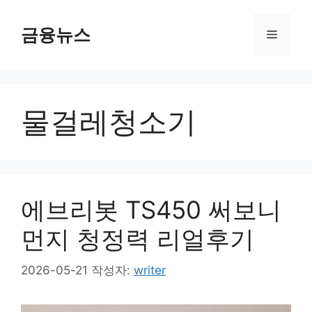
컨
텐
금융뉴스
메
츠
로
뉴
건
너
물걸레청소기
뛰
기
에브리봇 TS450 써보니
먼지 청정력 리얼후기
2026-05-21
작성자:
writer