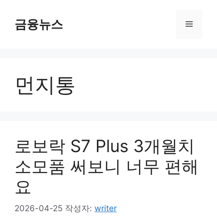
컨
텐
금융뉴스
메
츠
로
뉴
건
너
먼지통
뛰
기
로보락 S7 Plus 3개월치
소모품 써보니 너무 편해
요
2026-04-25
작성자:
writer