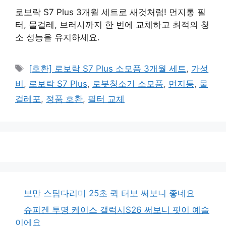
로보락 S7 Plus 3개월 세트로 새것처럼! 먼지통 필
터, 물걸레, 브러시까지 한 번에 교체하고 최적의 청
소 성능을 유지하세요.
태
[호환] 로보락 S7 Plus 소모품 3개월 세트
,
가성
그
비
,
로보락 S7 Plus
,
로봇청소기 소모품
,
먼지통
,
물
걸레포
,
정품 호환
,
필터 교체
보만 스팀다리미 25초 퀵 터보 써보니 좋네요
슈피겐 투명 케이스 갤럭시S26 써보니 핏이 예술
이에요