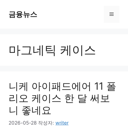
컨
텐
금융뉴스
메
츠
로
뉴
건
너
마그네틱 케이스
뛰
기
니케 아이패드에어 11 폴
리오 케이스 한 달 써보
니 좋네요
2026-05-28
작성자:
writer