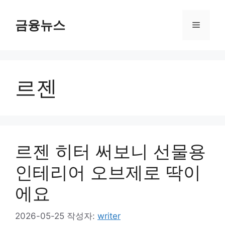
컨
텐
금융뉴스
메
츠
로
뉴
건
너
르젠
뛰
기
르젠 히터 써보니 선물용
인테리어 오브제로 딱이
에요
2026-05-25
작성자:
writer