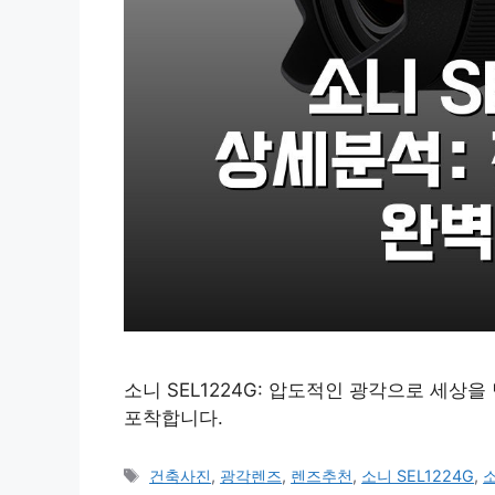
소니 SEL1224G: 압도적인 광각으로 세상
포착합니다.
태
건축사진
,
광각렌즈
,
렌즈추천
,
소니 SEL1224G
,