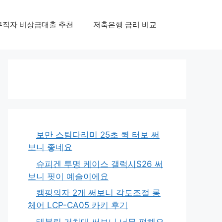
무직자 비상금대출 추천
저축은행 금리 비교
보만 스팀다리미 25초 퀵 터보 써
보니 좋네요
슈피겐 투명 케이스 갤럭시S26 써
보니 핏이 예술이에요
캠핑의자 2개 써보니 각도조절 롱
체어 LCP-CA05 카키 후기
태블릿 거치대 써보니 너무 편해요,