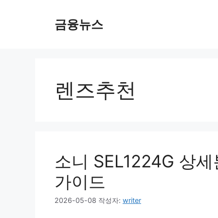
컨
텐
금융뉴스
츠
로
건
너
뛰
렌즈추천
기
소니 SEL1224G 상
가이드
2026-05-08
작성자:
writer