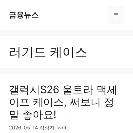
컨
텐
금융뉴스
메
츠
로
뉴
건
너
러기드 케이스
뛰
기
갤럭시S26 울트라 맥세
이프 케이스, 써보니 정
말 좋아요!
2026-05-14
작성자:
writer