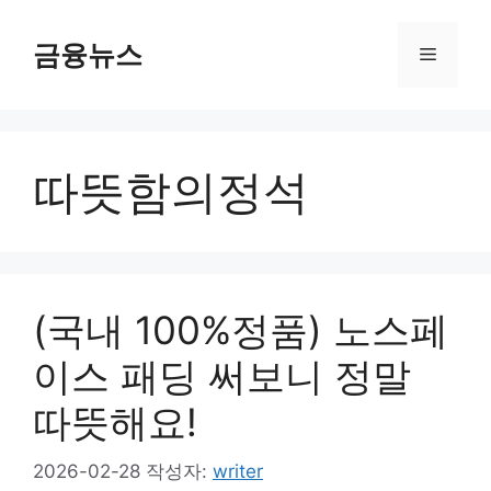
컨
텐
금융뉴스
메
츠
로
뉴
건
너
따뜻함의정석
뛰
기
(국내 100%정품) 노스페
이스 패딩 써보니 정말
따뜻해요!
2026-02-28
작성자:
writer