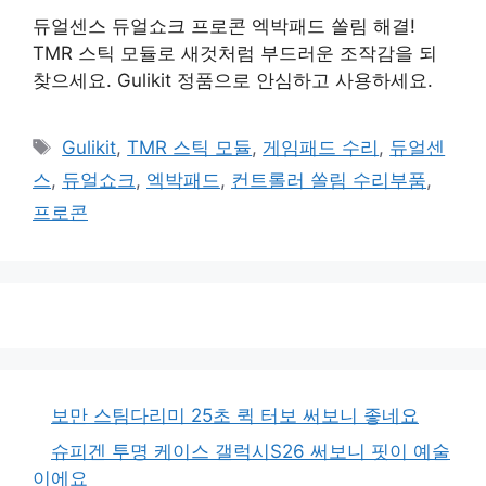
듀얼센스 듀얼쇼크 프로콘 엑박패드 쏠림 해결!
TMR 스틱 모듈로 새것처럼 부드러운 조작감을 되
찾으세요. Gulikit 정품으로 안심하고 사용하세요.
태
Gulikit
,
TMR 스틱 모듈
,
게임패드 수리
,
듀얼센
그
스
,
듀얼쇼크
,
엑박패드
,
컨트롤러 쏠림 수리부품
,
프로콘
보만 스팀다리미 25초 퀵 터보 써보니 좋네요
슈피겐 투명 케이스 갤럭시S26 써보니 핏이 예술
이에요