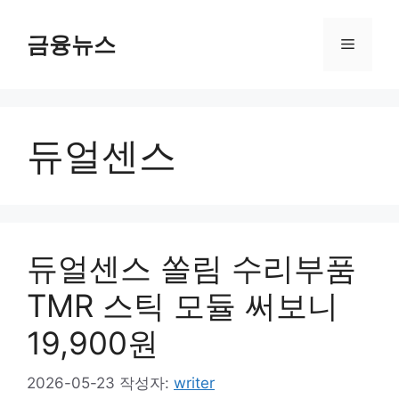
컨
텐
금융뉴스
메
츠
로
뉴
건
너
듀얼센스
뛰
기
듀얼센스 쏠림 수리부품
TMR 스틱 모듈 써보니
19,900원
2026-05-23
작성자:
writer