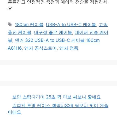
튼튼하고 안정적인 충전과 데이터 전송을 경험하세
요
태
180cm 케이블
,
USB-A to USB-C 케이블
,
고속
그
충전 케이블
,
내구성 좋은 케이블
,
데이터 전송 케이
블
,
앤커 322 USB-A to USB-C 케이블 180cm
A81H6
,
앤커 공식스토어
,
앤커 정품
보만 스팀다리미 25초 퀵 터보 써보니 좋네요
슈피겐 투명 케이스 갤럭시S26 써보니 핏이 예술
이에요