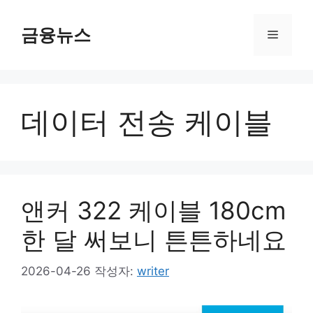
컨
텐
금융뉴스
메
츠
로
뉴
건
너
데이터 전송 케이블
뛰
기
앤커 322 케이블 180cm
한 달 써보니 튼튼하네요
2026-04-26
작성자:
writer