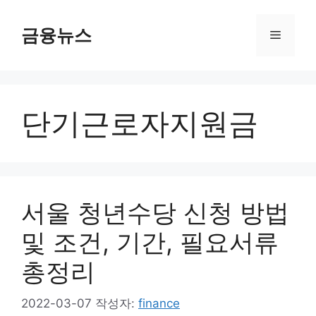
컨
텐
금융뉴스
메
츠
로
뉴
건
너
단기근로자지원금
뛰
기
서울 청년수당 신청 방법
및 조건, 기간, 필요서류
총정리
2022-03-07
작성자:
finance