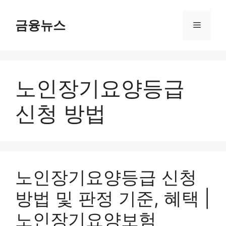
컨
텐
금융뉴스
메
츠
로
뉴
건
너
노인장기요양등급
뛰
기
신청 방법
노인장기요양등급 신청
방법 및 판정 기준, 혜택 |
노인장기요양보험