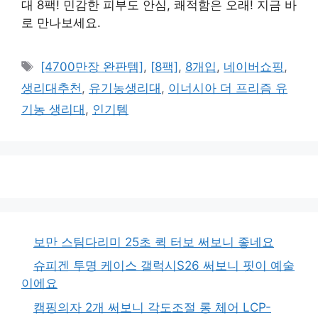
대 8팩! 민감한 피부도 안심, 쾌적함은 오래! 지금 바
로 만나보세요.
태
[4700만장 완판템]
,
[8팩]
,
8개입
,
네이버쇼핑
,
그
생리대추천
,
유기농생리대
,
이너시아 더 프리즘 유
기농 생리대
,
인기템
보만 스팀다리미 25초 퀵 터보 써보니 좋네요
슈피겐 투명 케이스 갤럭시S26 써보니 핏이 예술
이에요
캠핑의자 2개 써보니 각도조절 롱 체어 LCP-