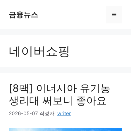
컨
텐
금융뉴스
메
츠
로
뉴
건
너
네이버쇼핑
뛰
기
[8팩] 이너시아 유기농
생리대 써보니 좋아요
2026-05-07
작성자:
writer