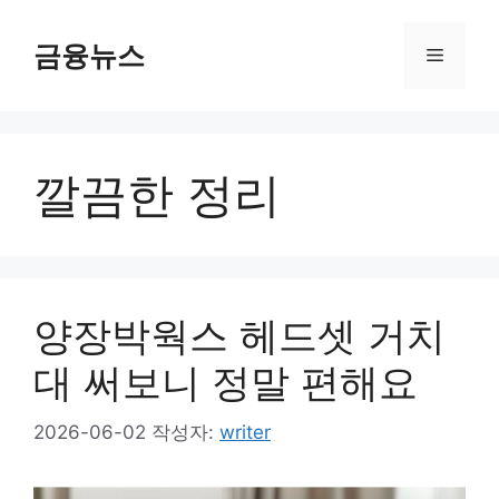
컨
텐
금융뉴스
메
츠
로
뉴
건
너
깔끔한 정리
뛰
기
양장박웍스 헤드셋 거치
대 써보니 정말 편해요
2026-06-02
작성자:
writer