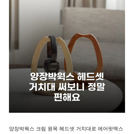
양장박웍스 크림 원목 헤드셋 거치대로 에어팟맥스