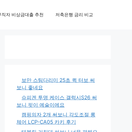
무직자 비상금대출 추천
저축은행 금리 비교
보만 스팀다리미 25초 퀵 터보 써
보니 좋네요
슈피겐 투명 케이스 갤럭시S26 써
보니 핏이 예술이에요
캠핑의자 2개 써보니 각도조절 롱
체어 LCP-CA05 카키 후기
태블릿 거치대 써보니 너무 편해요,