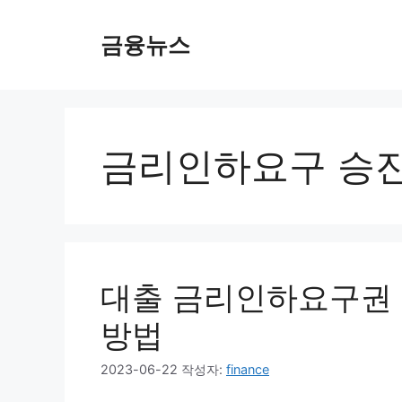
컨
텐
금융뉴스
츠
로
건
너
뛰
금리인하요구 승
기
대출 금리인하요구권 서
방법
2023-06-22
작성자:
finance