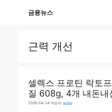
컨
텐
금융뉴스
츠
로
건
너
뛰
근력 개선
기
셀렉스 프로틴 락토프
질 608g, 4개 내돈내
2026-04-24
작성자:
writer