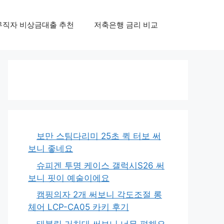
무직자 비상금대출 추천
저축은행 금리 비교
보만 스팀다리미 25초 퀵 터보 써
보니 좋네요
슈피겐 투명 케이스 갤럭시S26 써
보니 핏이 예술이에요
캠핑의자 2개 써보니 각도조절 롱
체어 LCP-CA05 카키 후기
태블릿 거치대 써보니 너무 편해요,