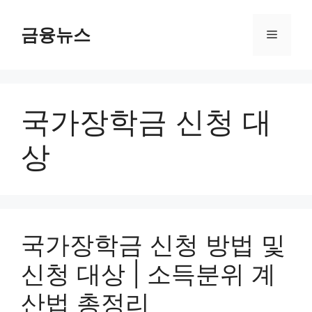
컨
텐
금융뉴스
메
츠
로
뉴
건
너
국가장학금 신청 대
뛰
기
상
국가장학금 신청 방법 및
신청 대상 | 소득분위 계
산법 총정리