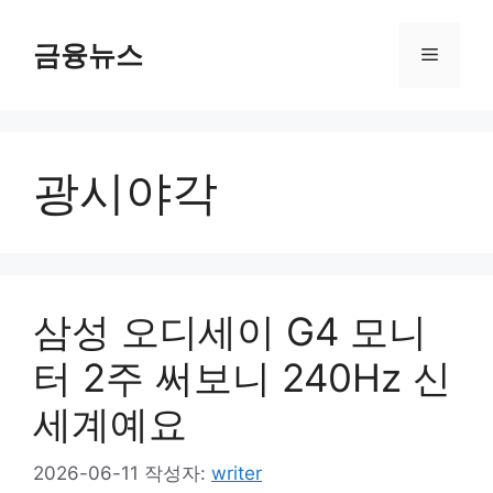
컨
텐
금융뉴스
메
츠
로
뉴
건
너
광시야각
뛰
기
삼성 오디세이 G4 모니
터 2주 써보니 240Hz 신
세계예요
2026-06-11
작성자:
writer