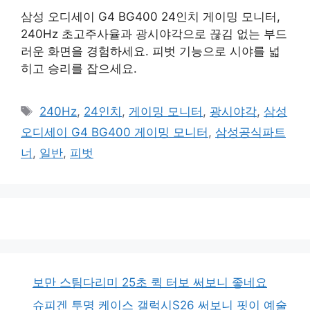
삼성 오디세이 G4 BG400 24인치 게이밍 모니터,
240Hz 초고주사율과 광시야각으로 끊김 없는 부드
러운 화면을 경험하세요. 피벗 기능으로 시야를 넓
히고 승리를 잡으세요.
태
240Hz
,
24인치
,
게이밍 모니터
,
광시야각
,
삼성
그
오디세이 G4 BG400 게이밍 모니터
,
삼성공식파트
너
,
일반
,
피벗
보만 스팀다리미 25초 퀵 터보 써보니 좋네요
슈피겐 투명 케이스 갤럭시S26 써보니 핏이 예술