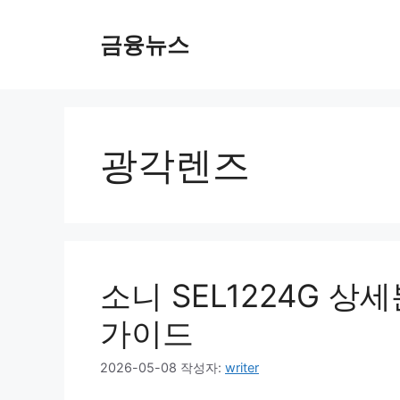
컨
텐
금융뉴스
츠
로
건
너
뛰
광각렌즈
기
소니 SEL1224G 상
가이드
2026-05-08
작성자:
writer