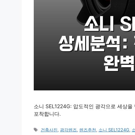
소니 SEL1224G: 압도적인 광각으로 세상
포착합니다.
태
건축사진
,
광각렌즈
,
렌즈추천
,
소니 SEL1224G
,