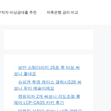
무직자 비상금대출 추천
저축은행 금리 비교
보만 스팀다리미 25초 퀵 터보 써
보니 좋네요
슈피겐 투명 케이스 갤럭시S26 써
보니 핏이 예술이에요
캠핑의자 2개 써보니 각도조절 롱
체어 LCP-CA05 카키 후기
태블릿 거치대 써보니 너무 편해요,