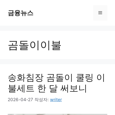
컨
텐
금융뉴스
메
츠
로
뉴
건
너
곰돌이이불
뛰
기
송화침장 곰돌이 쿨링 이
불세트 한 달 써보니
2026-04-27
작성자:
writer