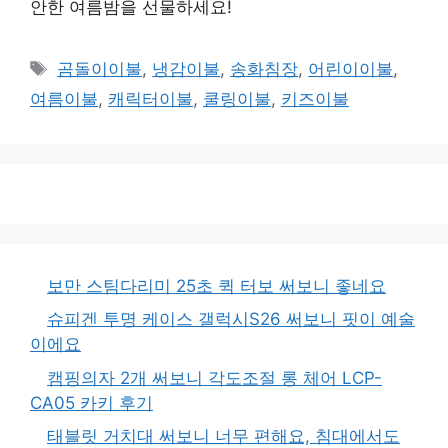
안한 여름밤을 선물하세요!
태
곰돌이이불
,
냉감이불
,
송화침장
,
어린이이불
,
그
여름이불
,
캐릭터이불
,
쿨링이불
,
키즈이불
보만 스팀다리미 25초 퀵 터보 써보니 좋네요
슈피겐 투명 케이스 갤럭시S26 써보니 핏이 예술
이에요
캠핑의자 2개 써보니 각도조절 롱 체어 LCP-
CA05 카키 후기
태블릿 거치대 써보니 너무 편해요, 침대에서도