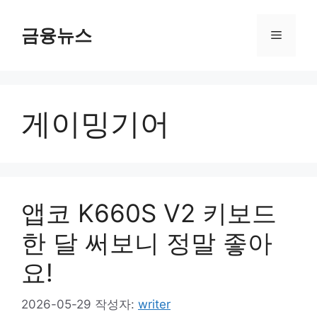
컨
텐
금융뉴스
메
츠
로
뉴
건
너
게이밍기어
뛰
기
앱코 K660S V2 키보드
한 달 써보니 정말 좋아
요!
2026-05-29
작성자:
writer