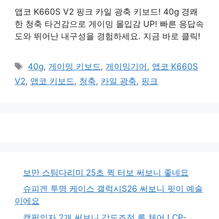
앱코 K660S V2 핑크 카일 광축 키보드! 40g 경쾌
한 청축 타건감으로 게이밍 몰입감 UP! 빠른 응답속
도와 뛰어난 내구성을 경험하세요. 지금 바로 클릭!
태
40g
,
게이밍 키보드
,
게이밍기어
,
앱코 K660S
그
V2
,
앱코 키보드
,
청축
,
카일 광축
,
핑크
보만 스팀다리미 25초 퀵 터보 써보니 좋네요
슈피겐 투명 케이스 갤럭시S26 써보니 핏이 예술
이에요
캠핑의자 2개 써보니 각도조절 롱 체어 LCP-