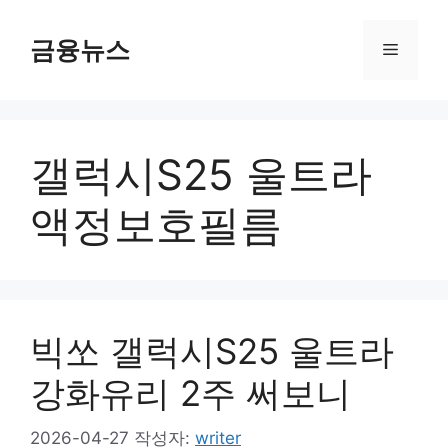
컨
텐
금융뉴스
메
츠
로
뉴
건
너
갤럭시S25 울트라
뛰
기
액정보호필름
빅쏘 갤럭시S25 울트라
강화유리 2주 써보니
2026-04-27
작성자:
writer