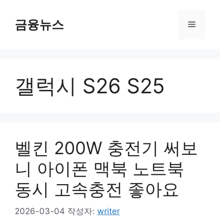
컨
텐
금융뉴스
메
츠
로
뉴
건
너
갤럭시 S26 S25
뛰
기
벨킨 200W 충전기 써보
니 아이폰 맥북 노트북
동시 고속충전 좋아요
2026-03-04
작성자:
writer