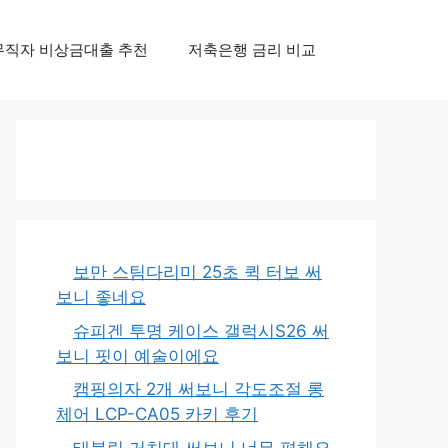
무직자 비상금대출 추천
저축은행 금리 비교
보만 스팀다리미 25초 퀵 터보 써
보니 좋네요
슈피겐 투명 케이스 갤럭시S26 써
보니 핏이 예술이에요
캠핑의자 2개 써보니 각도조절 롱
체어 LCP-CA05 카키 후기
태블릿 거치대 써보니 너무 편해요,