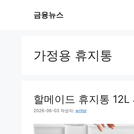
컨
텐
금융뉴스
츠
로
건
너
뛰
가정용 휴지통
기
할메이드 휴지통 12
2026-06-03
작성자:
writer