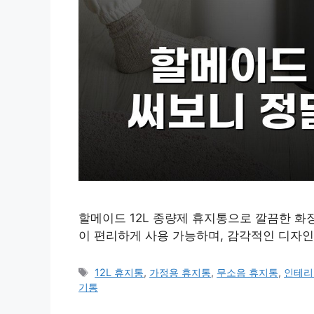
할메이드 12L 종량제 휴지통으로 깔끔한 화
이 편리하게 사용 가능하며, 감각적인 디자
태
12L 휴지통
,
가정용 휴지통
,
무소음 휴지통
,
인테리
그
기통