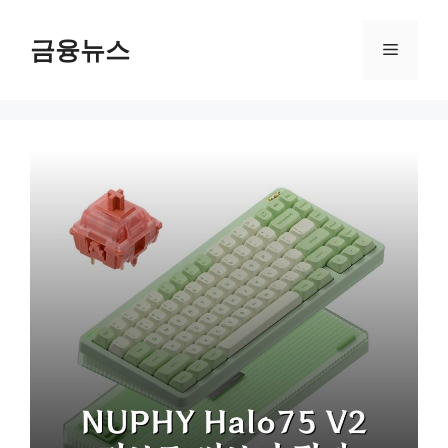
컨
텐
금융뉴스
메
츠
로
뉴
건
너
뛰
기