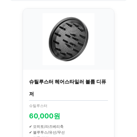
슈틸루스터 헤어스타일러 볼륨 디퓨
저
슈틸루스터
60,000원
✔ 모히토/라즈베리축
✔ 블루투스/유선/무선