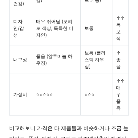
감)
드 기능)
건감)
↑↑
디자
매우 뛰어남
(모히
독
인/감
토 색상, 독특한 디
보통
보
성
자인)
적
보통 (플라
↑
좋음 (알루미늄 하
내구성
스틱 하우
좋
우징)
징)
음
↑↑
매
가성비
⭐⭐⭐⭐⭐
⭐⭐⭐
우
좋
음
비교해보니 가격은 타 제품들과 비슷하거나 조금 높