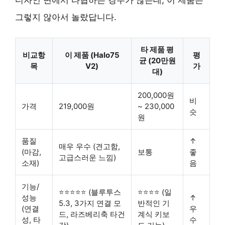
디자인 면에서 타협하는 경우가 많은데, 이 제품은
그렇지 않아서 놀랐답니다.
타 제품 평
비교항
이 제품 (Halo75
평
균 (20만원
목
V2)
가
대)
200,000원
비
가격
219,000원
~ 230,000
슷
원
품질
↑
매우 우수
(견고함,
(마감,
보통
좋
고급스러운 느낌)
소재)
음
기능/
⭐⭐⭐⭐⭐ (블루투스
⭐⭐⭐⭐ (일
성능
↑
5.3, 3가지 연결 모
반적인 기
(연결
우
드, 라즈베리축 타건
계식 키보
성, 타
수