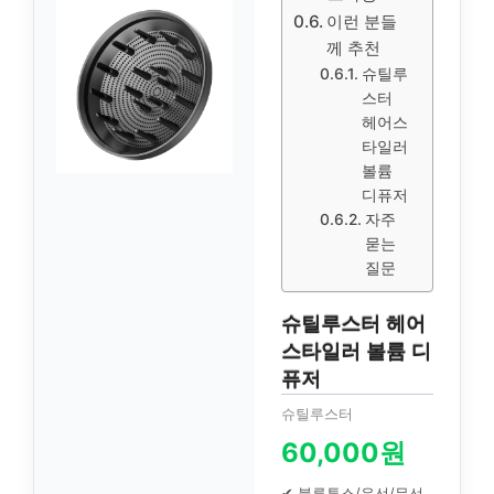
이런 분들
께 추천
슈틸루
스터
헤어스
타일러
볼륨
디퓨저
자주
묻는
질문
슈틸루스터 헤어
스타일러 볼륨 디
퓨저
슈틸루스터
60,000원
✔ 블루투스/유선/무선