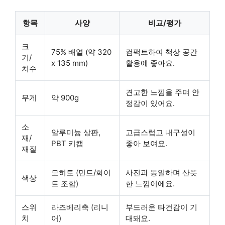
항목
사양
비교/평가
크
75% 배열 (약 320
컴팩트하여 책상 공간
기/
x 135 mm)
활용에 좋아요.
치수
견고한 느낌을 주며 안
무게
약 900g
정감이 있어요.
소
알루미늄 상판,
고급스럽고 내구성이
재/
PBT 키캡
좋아 보여요.
재질
모히토 (민트/화이
사진과 동일하며 산뜻
색상
트 조합)
한 느낌이에요.
스위
라즈베리축 (리니
부드러운 타건감이 기
치
어)
대돼요.