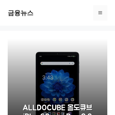
컨
텐
금융뉴스
메
츠
로
뉴
건
너
뛰
기