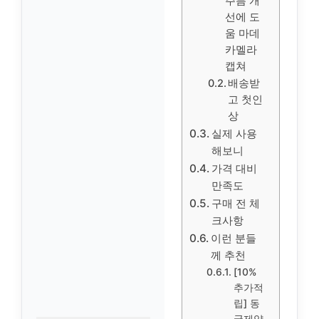
주름 개
선에 도
움 마데
카멜라
캡쳐
배송받
고 첫인
상
실제 사용
해보니
가격 대비
만족도
구매 전 체
크사항
이런 분들
께 추천
[10%
추가적
립] 동
국제약