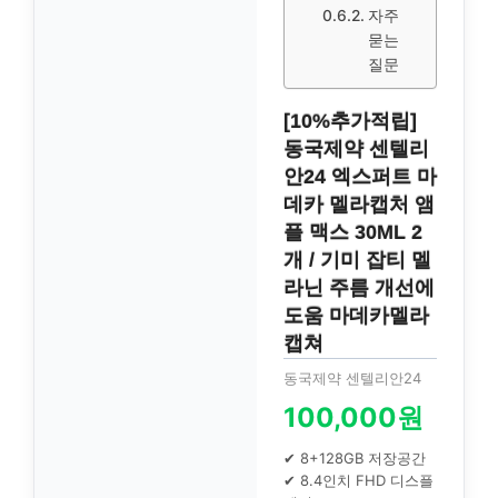
자주
묻는
질문
[10%추가적립]
동국제약 센텔리
안24 엑스퍼트 마
데카 멜라캡처 앰
플 맥스 30ML 2
개 / 기미 잡티 멜
라닌 주름 개선에
도움 마데카멜라
캡쳐
동국제약 센텔리안24
100,000원
✔ 8+128GB 저장공간
✔ 8.4인치 FHD 디스플