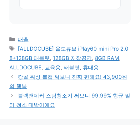
카
대출
테
태
[ALLDOCUBE] 올도큐브 iPlay60 mini Pro 2.0
고
그
8+128GB 태블릿
,
128GB 저장공간
,
8GB RAM
,
리
ALLDOCUBE
,
교육용
,
태블릿
,
휴대용
캉골 워싱 볼캡 써보니 진짜 편해요! 43,900원
의 행복
블랙앤데커 스팀청소기 써보니 99.99% 항균 멀
티 청소 대박이에요