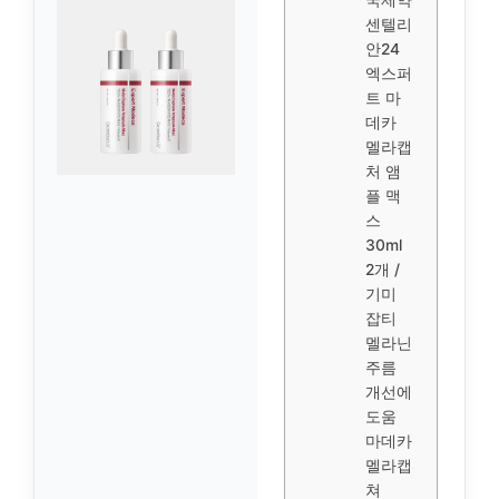
센텔리
안24
엑스퍼
트 마
데카
멜라캡
처 앰
플 맥
스
30ml
2개 /
기미
잡티
멜라닌
주름
개선에
도움
마데카
멜라캡
쳐