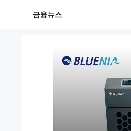
컨
텐
금융뉴스
츠
로
건
너
뛰
기