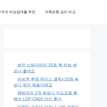
무직자 비상금대출 추천
저축은행 금리 비교
보만 스팀다리미 25초 퀵 터보 써
보니 좋네요
슈피겐 투명 케이스 갤럭시S26 써
보니 핏이 예술이에요
캠핑의자 2개 써보니 각도조절 롱
체어 LCP-CA05 카키 후기
태블릿 거치대 써보니 너무 편해요,