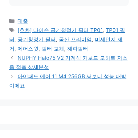
카
대출
테
태
[호환] 다이슨 공기청정기 필터 TP01
,
TP01 필
고
그
터
,
공기청정기 필터
,
국산 프리미엄
,
미세먼지 제
리
거
,
에어스윗
,
필터 교체
,
헤파필터
NUPHY Halo75 V2 기계식 키보드 모히토 저소
음 적축 상세분석
아이패드 에어 11 M4 256GB 써보니 성능 대박
이에요