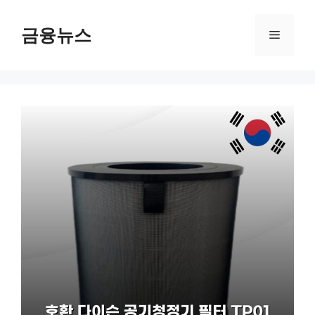
컨
텐
금융뉴스
메
츠
로
뉴
건
너
뛰
기