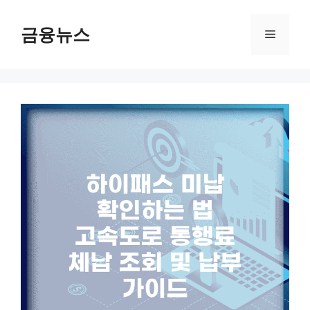
컨
텐
금융뉴스
메
츠
로
뉴
건
너
뛰
기