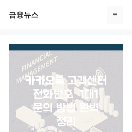
컨
텐
금융뉴스
메
츠
로
뉴
건
너
뛰
기