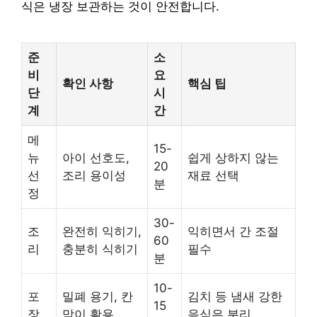
식은 냉장 보관하는 것이 안전합니다.
준
소
비
요
확인 사항
핵심 팁
단
시
계
간
메
15-
뉴
아이 선호도,
쉽게 상하지 않는
20
선
조리 용이성
재료 선택
분
정
30-
조
완전히 익히기,
익히면서 간 조절
60
리
충분히 식히기
필수
분
10-
포
밀폐 용기, 칸
김치 등 냄새 강한
15
장
막이 활용
음식은 분리