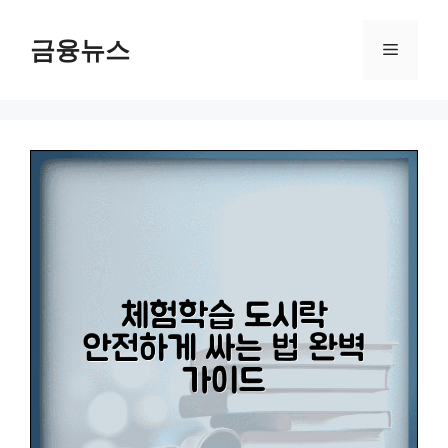
컨
텐
금융뉴스
메
츠
로
뉴
건
너
뛰
기