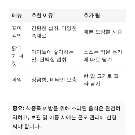
메뉴
추천 이유
추가 팁
꼬마
간편한 섭취, 다양한
예쁜 모양틀 사용
김밥
속재료
닭고
아이들이 좋아하는
소스는 작은 용기
기 너
맛, 단백질 섭취
에 따로 담기
겟
한 입 크기로 잘
과일
상큼함, 비타민 보충
라 담기
중요:
식중독 예방을 위해 조리된 음식은 완전히
익히고, 보관 및 이동 시에는 온도 관리에 신경
써야 합니다.