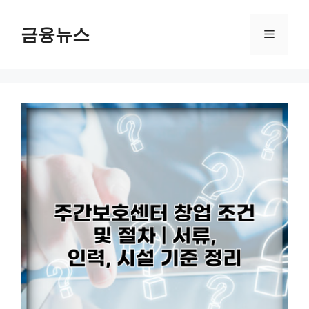
컨
텐
금융뉴스
메
츠
로
뉴
건
너
뛰
기