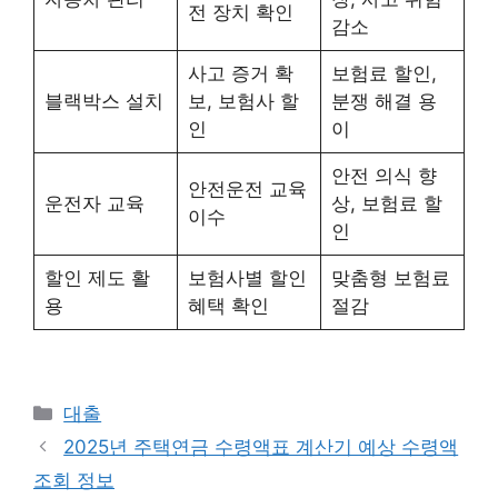
전 장치 확인
감소
사고 증거 확
보험료 할인,
블랙박스 설치
보, 보험사 할
분쟁 해결 용
인
이
안전 의식 향
안전운전 교육
운전자 교육
상, 보험료 할
이수
인
할인 제도 활
보험사별 할인
맞춤형 보험료
용
혜택 확인
절감
카
대출
테
2025년 주택연금 수령액표 계산기 예상 수령액
고
조회 정보
리