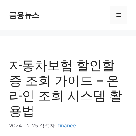
컨
텐
금융뉴스
메
츠
로
뉴
건
너
뛰
기
자동차보험 할인할
증 조회 가이드 – 온
라인 조회 시스템 활
용법
2024-12-25
작성자:
finance