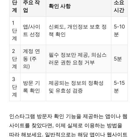
단
주요 작
소요
확인 사항
계
업
시간
1
앱/사이
신뢰도, 개인정보 보호 정
5-10
단
트 선정
책 확인
분
계
2
계정 연
필수 정보만 제공, 의심스
단
동 (주
5분
러운 권한 요청 거부
계
의)
3
방문 기
제공되는 정보의 정확성
5-15
단
록 확인
및 유효성 검증
분
계
인스타그램 방문자 확인 기능을 제공하는 앱이나 웹
사이트를 찾았다면, 이제 실제로 이용하는 방법을
따라 해보세요. 일반적으로는 해당 앱이나 웹사이트