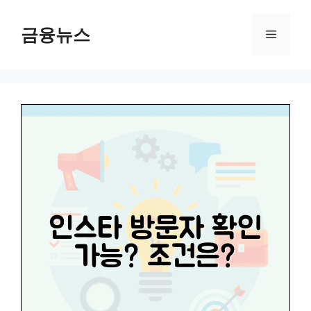
컨
텐
금융뉴스
메
츠
로
뉴
건
너
뛰
기