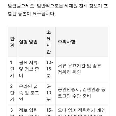
발급받으세요. 일반적으로는 세대원 전체 정보가 포
함된 등본이 요구됩니다.
소
단
요
실행 방법
주의사항
계
시
간
1
필요 서류
10-
서류 유효기간 및 종류
단
및 정보 준
15
정확히 확인
계
비
분
2
온라인 접
5-
공인인증서, 간편인증 등
단
속 및 로그
10
로그인 수단 준비
계
인
분
3
정보 입력
15-
오타 없이 정확하게 개인