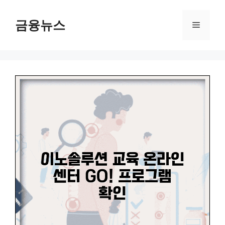
컨
텐
금융뉴스
메
츠
로
뉴
건
너
뛰
기