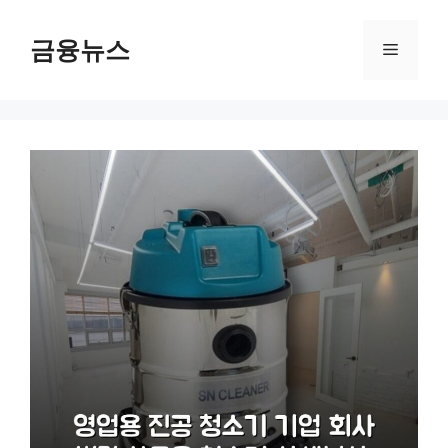
컨
텐
금융뉴스
메
츠
로
뉴
건
너
뛰
기