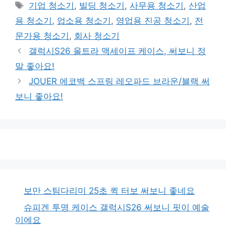
테
태
기업 청소기
,
빌딩 청소기
,
사무용 청소기
,
산업
고
그
용 청소기
,
업소용 청소기
,
영업용 진공 청소기
,
전
리
문가용 청소기
,
회사 청소기
갤럭시S26 울트라 맥세이프 케이스, 써보니 정
말 좋아요!
JOUER 에코백 스프링 레오파드 브라운/블랙 써
보니 좋아요!
보만 스팀다리미 25초 퀵 터보 써보니 좋네요
슈피겐 투명 케이스 갤럭시S26 써보니 핏이 예술
이에요